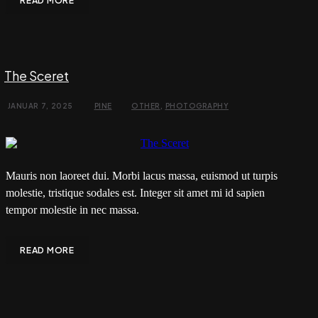
READ MORE
The Sceret
JANUAR 7, 2025
PINE
OTHER
,
PHOTOGRAPHY
Mauris non laoreet dui. Morbi lacus massa, euismod ut turpis
molestie, tristique sodales est. Integer sit amet mi id sapien
tempor molestie in nec massa.
READ MORE