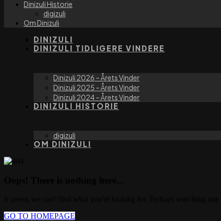
Dinizuli Historie
digizuli
Om Dinizuli
DINIZULI
DINIZULI TIDLIGERE VINDERE
Dinizuli 2026 – Årets Vinder
Dinizuli 2025 – Årets Vinder
Dinizuli 2024 – Årets Vinder
DINIZULI HISTORIE
digizuli
OM DINIZULI
Oops! There is nothing here...
It seems we can't find what you're looking for. Perhaps searching one 
GO TO HOMEPAGE