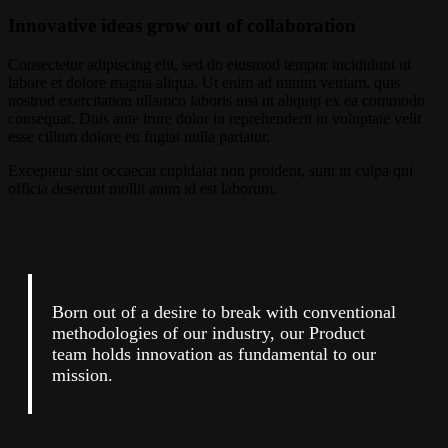
Innovative ideas grow out of collaboration
Consectetur adipiscing elit, sed do eiusmod tempor incididunt ut
labore et dolore magna aliqua. Ut enim ad minim veniam, quis
nostrud exercitation ullamco laboris nisi ut aliquip ex ea commodo
consequat. Duis aute irure dolor in reprehenderit in voluptate velit
esse cillum dolore eu fugiat nulla pariatur.
Excepteur sint occaecat cupidatat non proident, sunt in culpa qui
officia deserunt mollit anim id est laborum.
Born out of a desire to break with conventional
methodologies of our industry, our Product
team holds innovation as fundamental to our
mission.