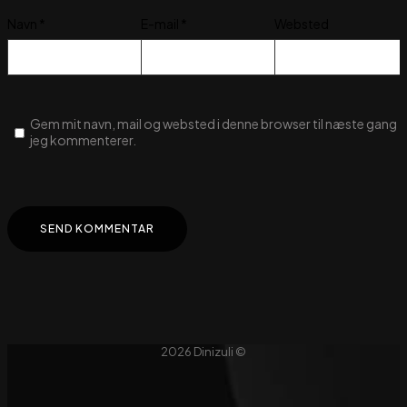
Navn
*
E-mail
*
Websted
Gem mit navn, mail og websted i denne browser til næste gang
jeg kommenterer.
2026 Dinizuli ©