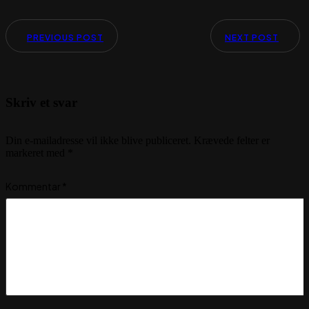
PREVIOUS POST
NEXT POST
Skriv et svar
Din e-mailadresse vil ikke blive publiceret.
Krævede felter er
markeret med
*
Kommentar
*