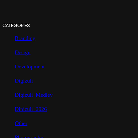
CATEGORIES
Branding
Design
Development
Digizuli
Digizuli_Medley
Dinizuli_2026
Other
Photography