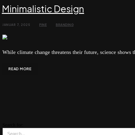
Minimalistic Design
JANUAR 7, 2025
PINE
BRANDING
While climate change threatens their future, science shows t
READ MORE
Search for: