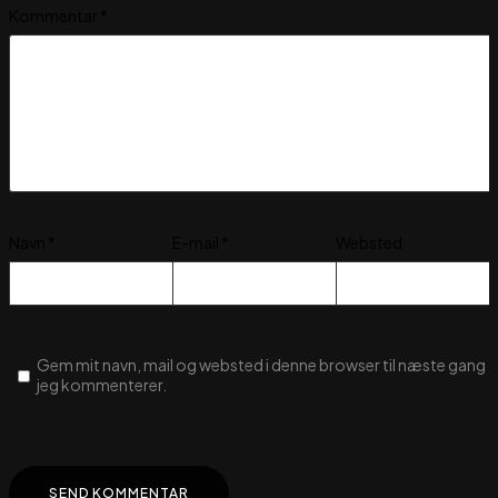
Kommentar
*
Navn
*
E-mail
*
Websted
Gem mit navn, mail og websted i denne browser til næste gang
jeg kommenterer.