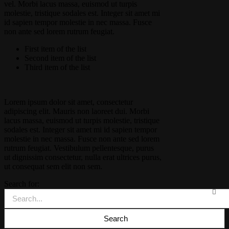
vel. Morbi lacus massa, euismod ut turpis
molestie, tristique sodales est. Integer sit amet mi
id sapien tempor molestie in nec massa. Fusce
non ante sed lorem rutrum feugiat.
First item of the list
Second item of the list
Third item of the list
Lorem ipsum dolor sit amet, consectetur
adipiscing elit. Mauris non laoreet dui. Morbi
lacus massa, euismod ut turpis molestie, tristique
sodales est. Integer sit amet mi id sapien tempor
molestie in nec massa. Fusce non ante sed lorem
rutrum feugiat. Vestibulum pellentesque, purus
ut dignissim consectetur, nulla erat ultrices purus,
ut consequat sem elit non sem.
Search for: