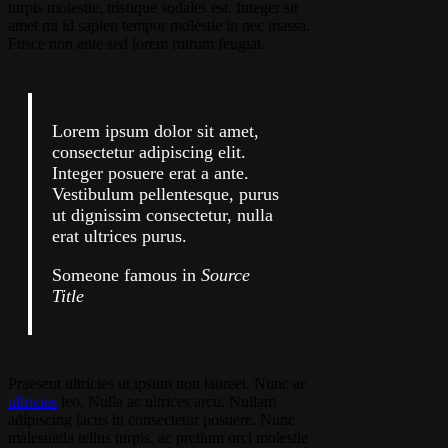
turpis molestie, tristique sodales est. Integer sit
amet mi id sapien tempor molestie in nec massa.
Fusce non ante sed lorem rutrum feugiat.
Lorem ipsum dolor sit amet,
consectetur adipiscing elit.
Integer posuere erat a ante.
Vestibulum pellentesque, purus
ut dignissim consectetur, nulla
erat ultrices purus.
Someone famous in
Source
Title
Praesent ultricies ut ipsum non laoreet. Nunc ac
ultricies
leo. Nulla ac ultrices arcu. Nullam
adipiscing lacus in consectetur posuere. Nunc
malesuada tellus turpis, ac pretium orci molestie