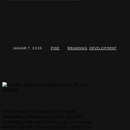
JANUAR 7, 2025
PINE
BRANDING
,
DEVELOPMENT
Fusce non ante sed lorem rutrum feugiat.
Vestibulum pellentesque, purus ut dignissim
consectetur
, nulla erat ultrices purus, ut consequat
sem elit non sem. Morbi lacus massa, euismod ut